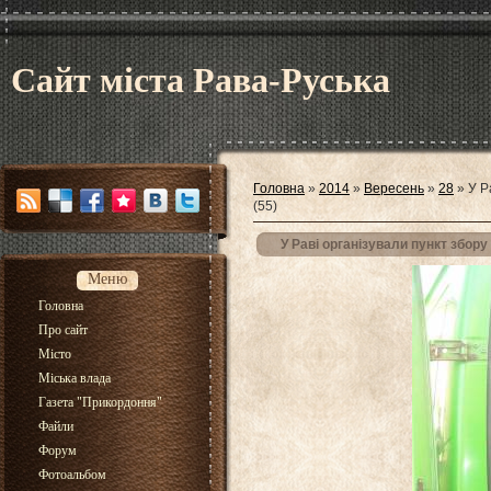
Сайт міста Рава-Руська
Головна
»
2014
»
Вересень
»
28
» У Р
(55)
У Раві організували пункт збор
Меню
Головна
Про сайт
Місто
Міська влада
Газета "Прикордоння"
Файли
Форум
Фотоальбом