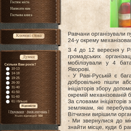
Гостям міста
Написати нам
Гостьова книга
Равчани організували п
Ключові слова
24-у окрему механізован
З 4 до 12 вересня у Ра
громадських організа
Думки
мобілізували у 4 бат
Скільки Вам років?
Яворові.
10-13
14-18
- У Раві-Руській є баг
19-25
добровільно пішли або
26-30
31-40
ініціаторів збору допом
41-50
окремій механізованій б
51-60
За словами ініціаторів
61 і більше
землякам, які перебува
[
·
]
Результати
Архів опитувань
Вітчизни вирішили орган
Усього відповідей:
568
- Ми звернулися до мі
знайти місце, куди б ра