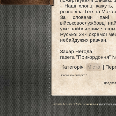
пожертвували близько 14
- Наші хлопці кажуть,
розповіла Тетяна Макар
За словами пані 
військовослужбовці на
уже найближчим часом 
Руської 24-ї окремої м
небайдужих равчан.
Захар Негода,
газета "Прикордоння" №
Категорія
:
Місто
|
Пере
Всього коментарів
:
0
Додават
Copyright MyCorp © 2026
|
Безкоштовний
конструктор са