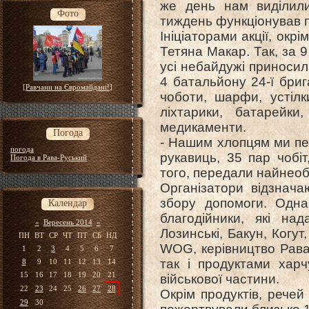
же день нам виділили
Фото
тиждень функціонував п
Ініціаторами акції, окр
Тетяна Макар. Так, за 9
усі небайдужі приносили
4 батальйону 24-ї бриг
[
Равчани на Євромайдані!
]
чоботи, шарфи, устілки
ліхтарики, батарейки
медикаменти.
Погода
- Нашим хлопцям ми пер
погода
рукавиць, 35 пар чобіт
Погода в Рава-Руський
того, передали найнеоб
Організатори відзнач
збору допомоги. Одн
Календар
благодійники, які на
«
Вересень 2014
»
Лозинські, Бакун, Когу
ПН
ВТ
СР
ЧТ
ПТ
СБ
НД
WOG, керівництво Рава
1
2
3
4
5
6
7
так і продуктами хар
8
9
10
11
12
13
14
15
16
17
18
19
20
21
військової частини.
22
23
24
25
26
27
28
Окрім продуктів, речей
29
30