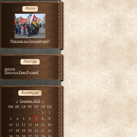
Фото
[
Равчани на Євромайдані!
]
Погода
погода
Погода в Рава-Руський
Календар
«
Серпень 2026
»
ПН
ВТ
СР
ЧТ
ПТ
СБ
НД
1
2
3
4
5
6
7
8
9
10
11
12
13
14
15
16
17
18
19
20
21
22
23
24
25
26
27
28
29
30