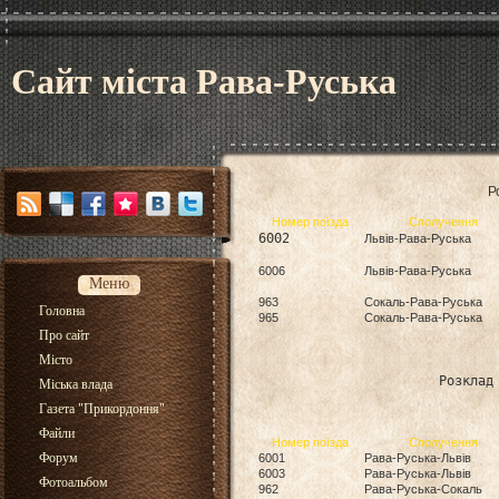
Сайт міста Рава-Руська
Р
Номер поїзда
Сполучення
6002
Львів-Рава-Руська
6006
Львів-Рава-Руська
Меню
963
Сокаль-Рава-Руська
Головна
965
Сокаль-Рава-Руська
Про сайт
Місто
Розклад
Міська влада
Газета "Прикордоння"
Файли
Номер поїзда
Сполучення
Форум
6001
Рава-Руська-Львів
6003
Рава-Руська-Львів
Фотоальбом
962
Рава-Руська-Сокаль