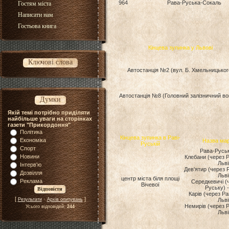
964
Рава-Руська-Сокаль
Гостям міста
Написати нам
Гостьова книга
Кінцева зупинка у Львові
Ключові слова
Автостанція №2 (вул. Б. Хмельницьког
Автостанція №8 (Головний залізничний во
Думки
Якій темі потрібно приділяти
найбільше уваги на сторінках
газети "Прикордоння"
Політика
Кінцева зупинка в Раві-
Економіка
Назва ма
Руській
Спорт
Рава-Руськ
Новини
Клебани (через Р
Льві
Інтерв'ю
Дев'ятир (через 
Дозвілля
Льві
центр міста біля площі
Реклама
Середкевичі (
Вічевої
Руську) -
Карів (через Ра
[
·
]
Результати
Архів опитувань
Льві
Немирів (через Р
Усього відповідей:
244
Льві