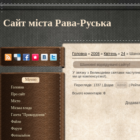
Сайт міста Рава-Руська
Головна
»
2008
»
Квітень
»
24
» Шановн
Шановні відвідувачі сайту!
У звязку з Великодніми святами наступне
ми це компенсуємо!).
Меню
Переглядів
: 1337 |
Додав
:
Admin
|
Рейти
Головна
Всього коментарів
:
0
Про сайт
Місто
Додават
Міська влада
Газета "Прикордоння"
Файли
Форум
Фотоальбом