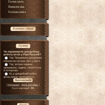
Гостям міста
Написати нам
Гостьова книга
Ключові слова
Думки
Чи підтримуєте цілодобову
роботу аптек у Раві-Руській?
Так. Працювати цілодобово
повинні всі аптеки, які є у місті.
Так, аптеки повинні
працювати, і вдень, і вночі хоча
б почергово
Ні, у цілодобовій роботі
аптек немає необхідності.
[
·
]
Результати
Архів опитувань
Усього відповідей:
281
Фото