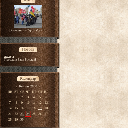
[
Равчани на Євромайдані!
]
Погода
погода
Погода в Рава-Руський
Календар
«
Квітень 2008
»
ПН
ВТ
СР
ЧТ
ПТ
СБ
НД
1
2
3
4
5
6
7
8
9
10
11
12
13
14
15
16
17
18
19
20
21
22
23
24
25
26
27
28
29
30