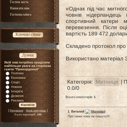
Гостям міста
«Однак під час митног
Написати нам
човнів нідерландець
Гостьова книга
спортивний катери 
перевезення. Після оц
вартість 189 472 долари
Ключові слова
Складено протокол про
Думки
Використано матеріал З
Якій темі потрібно приділяти
найбільше уваги на сторінках
газети "Прикордоння"
Політика
Економіка
Категорія
:
Митниця
|
П
Спорт
Новини
0.0
/
0
Інтерв'ю
Дозвілля
Всього коментарів
:
1
Реклама
[
·
]
Результати
Архів опитувань
1
.
Виталий
[
Матеріал
]
Усього відповідей:
244
Про танки чому не пишуть!!!!