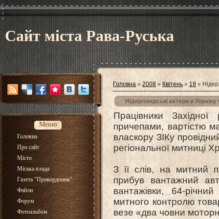
Сайт міста Рава-Руська
Головна
»
2008
»
Квітень
»
19
» Нідер
Нідерландські катери в Україну
Працівники Західної
Меню
причепами, вартістю ма
власкору ЗІКу провідний
Головна
регіональної митниці Х
Про сайт
Місто
З її слів, на митний п
Міська влада
прибув вантажний авт
Газета "Прикордоння"
вантажівки, 64-річни
Файли
митного контролю товар
Форум
везе «два човни моторн
Фотоальбом