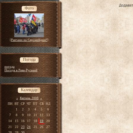
Додават
Фото
[
Равчани на Євромайдані!
]
Погода
погода
Погода в Рава-Руський
Календар
«
Квітень 2008
»
ПН
ВТ
СР
ЧТ
ПТ
СБ
НД
1
2
3
4
5
6
7
8
9
10
11
12
13
14
15
16
17
18
19
20
21
22
23
24
25
26
27
28
29
30