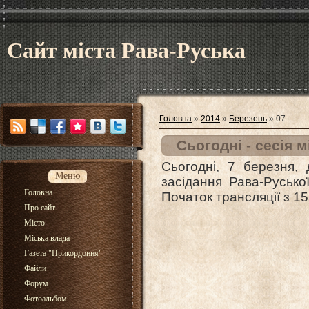
Сайт міста Рава-Руська
Головна
»
2014
»
Березень
»
07
Сьогодні - сесія 
Сьогодні, 7 березня,
Меню
засідання Рава-Русько
Головна
Початок трансляції з 15
Про сайт
Місто
Міська влада
Газета "Прикордоння"
Файли
Форум
Фотоальбом