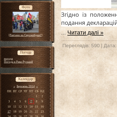
Фото
Згідно із положен
подання декларацій
...
Читати далі »
[
Равчани на Євромайдані!
]
Переглядів: 590 | Дата
Погода
погода
Погода в Рава-Руський
Календар
«
Березень 2014
»
ПН
ВТ
СР
ЧТ
ПТ
СБ
НД
1
2
3
4
5
6
7
8
9
10
11
12
13
14
15
16
17
18
19
20
21
22
23
24
25
26
27
28
29
30