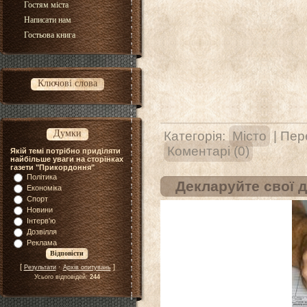
Гостям міста
Написати нам
Гостьова книга
Ключові слова
Думки
Категорія:
Місто
| Пер
Коментарі (0)
Якій темі потрібно приділяти
найбільше уваги на сторінках
газети "Прикордоння"
Політика
Декларуйте свої 
Економіка
Спорт
Новини
Інтерв'ю
Дозвілля
Реклама
[
·
]
Результати
Архів опитувань
Усього відповідей:
244