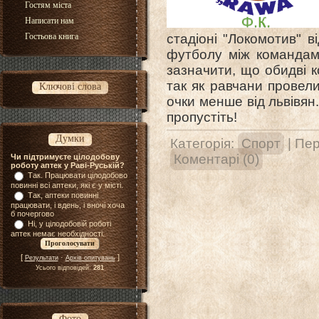
Гостям міста
Написати нам
Гостьова книга
стадіоні "Локомотив" в
футболу між командами
зазначити, що обидві 
так як равчани провели
Ключові слова
очки менше від львівян
пропустіть!
Думки
Категорія:
Спорт
| Пер
Коментарі (0)
Чи підтримуєте цілодобову
роботу аптек у Раві-Руській?
Так. Працювати цілодобово
повинні всі аптеки, які є у місті.
Так, аптеки повинні
працювати, і вдень, і вночі хоча
б почергово
Ні, у цілодобовій роботі
аптек немає необхідності.
[
·
]
Результати
Архів опитувань
Усього відповідей:
281
Фото