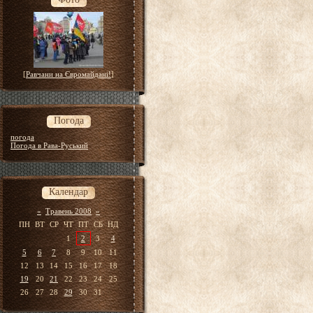
[
Равчани на Євромайдані!
]
Погода
погода
Погода в Рава-Руський
Календар
«
Травень 2008
»
ПН
ВТ
СР
ЧТ
ПТ
СБ
НД
1
2
3
4
5
6
7
8
9
10
11
12
13
14
15
16
17
18
19
20
21
22
23
24
25
26
27
28
29
30
31