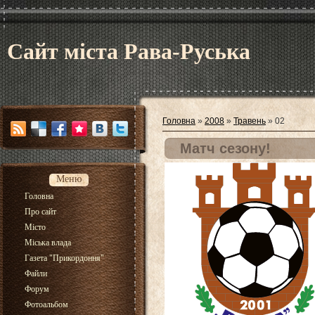
Сайт міста Рава-Руська
Головна
»
2008
»
Травень
»
02
Матч сезону!
Меню
Головна
Про сайт
Місто
Міська влада
Газета "Прикордоння"
Файли
Форум
Фотоальбом