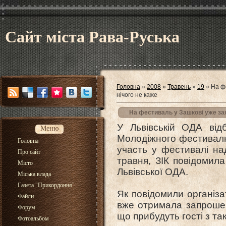
Сайт міста Рава-Руська
Головна
»
2008
»
Травень
»
19
» На фе
нічого не каже
На фестиваль у Зашкові уже зая
У Львівській ОДА відб
Меню
Молодіжного фестивалю 
Головна
участь у фестивалі на
Про сайт
травня, ЗІК повідомила
Місто
Львівської ОДА.
Міська влада
Газета "Прикордоння"
Як повідомили організа
Файли
вже отримала запрошен
Форум
що прибудуть гості з та
Фотоальбом