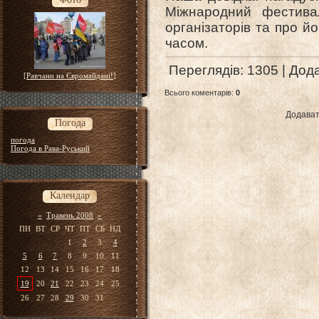
Міжнародний фестивал
організаторів та про й
часом.
Переглядів
: 1305 |
Дод
[
Равчани на Євромайдані!
]
Всього коментарів
:
0
Додават
Погода
погода
Погода в Рава-Руський
Календар
«
Травень 2008
»
ПН
ВТ
СР
ЧТ
ПТ
СБ
НД
1
2
3
4
5
6
7
8
9
10
11
12
13
14
15
16
17
18
19
20
21
22
23
24
25
26
27
28
29
30
31