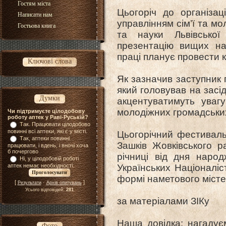
Гостям міста
Цьогоріч до організа
Написати нам
управлінням сім’ї та мо
Гостьова книга
та науки Львівсько
презентацію вищих на
праці планує провести 
Ключові слова
Як зазначив заступник 
який головував на засі
Думки
акцентуватимуть увагу
молодіжних громадських 
Чи підтримуєте цілодобову
роботу аптек у Раві-Руській?
Так. Працювати цілодобово
повинні всі аптеки, які є у місті.
Цьогорічний фестиваль
Так, аптеки повинні
Зашків Жовківського р
працювати, і вдень, і вночі хоча
б почергово
річниці від дня наро
Ні, у цілодобовій роботі
аптек немає необхідності.
Українських Націоналіс
формі наметового містеч
[
·
]
Результати
Архів опитувань
Усього відповідей:
281
за матеріалами ЗІКу
Наша довідка: нагадує
Фото