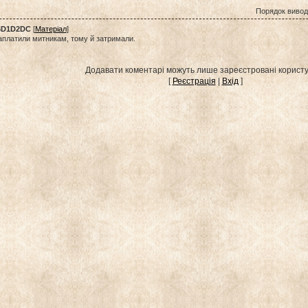
Порядок вивод
6D1D2DC
[
Матеріал
]
аплатили митникам, тому й затримали.
Додавати коментарі можуть лише зареєстровані користу
[
Реєстрація
|
Вхід
]