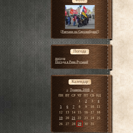
[
Равчани на Євромайдані!
]
Погода
погода
Погода в Рава-Руський
Календар
«
Травень 2008
»
ПН
ВТ
СР
ЧТ
ПТ
СБ
НД
1
2
3
4
5
6
7
8
9
10
11
12
13
14
15
16
17
18
19
20
21
22
23
24
25
26
27
28
29
30
31