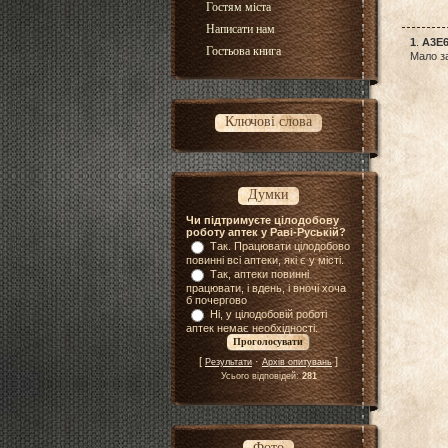
Гостям міста
Написати нам
1
.
A3E
Гостьова книга
Мало з
Ключові слова
Думки
Чи підтримуєте цілодобову
роботу аптек у Раві-Руській?
Так. Працювати цілодобово
повинні всі аптеки, які є у місті.
Так, аптеки повинні
працювати, і вдень, і вночі хоча
б почергово
Ні, у цілодобовій роботі
аптек немає необхідності.
[
·
]
Результати
Архів опитувань
Усього відповідей:
281
Фото