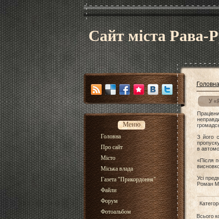
Сайт міста Рава-Р
Головн
У «
Працівн
неправди
Меню
громадсь
Головна
З його 
пропуску
Про сайт
в автомо
Місто
«Після п
висновко
Міська влада
Усі пред
Газета "Прикордоння"
Роман М
Файли
Форум
Категор
Фотоальбом
Всього к