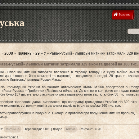
Головна
уська
а
»
2008
»
Травень
»
29
» У «Рава-Руській» львівські митники затримали 329 вік
Рава-Руській» львівські митники затримали 329 вікон та дверей на 360 тис. 
ики Львівської митниці запобігли ввезенню в Україну товару на суму майже 360 т
ві дані стосовно його кількості та вартості, – повідомив сьогодні, 29 травня, власк
кістю Львівської митниці Роман Макар.
слів, громадянин України вантажним автомобілем «MAN М-90» повертався з Респуб
 «Рава-Руська – Гребенне» (Львівська область). До митного контролю він подав товаро
білі було 157 шт. металопластикових реставрованих вікон вартістю біля 38 тис. польськ
еревірки заявлених даних виявилося, що насправді громадянин України віз 329 вікон 
м експертів, усі вони – нові, а загальна вартість їх сягає майже 360 тис. грн.
мети правопорушення вилучено. Складено протокол про порушення митних правил», – н
акар.
ія
:
Митниця
|
Переглядів
: 1101 |
Додав
:
Admin
|
Рейтинг
:
0.0
/
0
оментарів
:
1