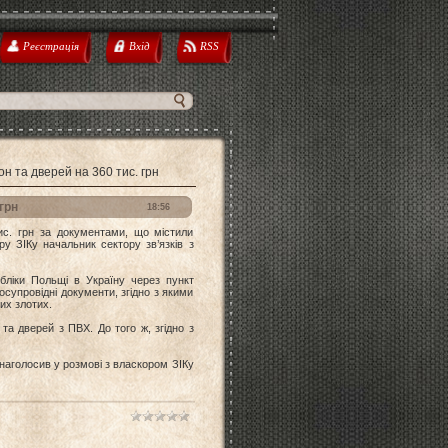
Реєстрація
Вхід
RSS
он та дверей на 360 тис. грн
грн
18:56
ис. грн за документами, що містили
ору ЗІКу начальник сектору зв’язків з
ліки Польщі в Україну через пункт
супровідні документи, згідно з якими
их злотих.
та дверей з ПВХ. До того ж, згідно з
аголосив у розмові з власкором ЗІКу