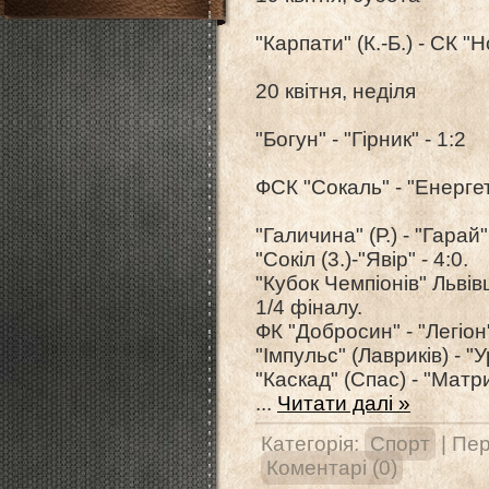
"Карпати" (К.-Б.) - СК "
20 квітня, неділя
"Богун" - "Гірник" - 1:2
ФСК "Сокаль" - "Енергет
"Галичина" (Р.) - "Гарай"
"Сокіл (3.)-"Явір" - 4:0.
"Кубок Чемпіонів" Льві
1/4 фіналу.
ФК "Добросин" - "Легіон" 
"Імпульс" (Лавриків) - "У
"Каскад" (Спас) - "Матри
...
Читати далі »
Категорія:
Спорт
| Пер
Коментарі (0)