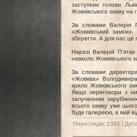
заступник голови Льв
Жовківського замку на 
За словами Валерія П
«Жовківський замок».
зберегти. А для нас це 
Наразі Валерій П’ятак
навколо Жовківського з
За словами директора
«Жовква» Володимира 
крило Жовківського за
Якщо переговори з ни
залученням зарубіжних
всього замку уже цього
буде галереєю, в якій в
Переглядів: 1392 | Дат