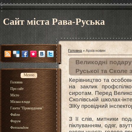
Сайт міста Рава-Руська
Головна
»
Архів новин
Великодні подару
Руської та Сколе 
Меню
Керівництво та особови
Головна
на заклик профспілко
Про сайт
сиротам. Перед Велико
Місто
Сколівській школах-інт
Міська влада
ЗІКу провідний інспекто
Газета "Прикордоння"
Файли
З її слів, митники по
Форум
піклуванням, одяг, взу
Фотоальбом
взяли участь голова пр