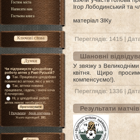
Гостям міста
Ігор Лободинський та ч
Написати нам
Гостьова книга
матеріал ЗІКу
Ключові слова
Переглядів: 1415 | Дат
Шановні відвідува
Думки
У звязку з Великодніми
Чи підтримуєте цілодобову
квітня. Щиро просим
роботу аптек у Раві-Руській?
Так. Працювати цілодобово
компенсуємо!).
повинні всі аптеки, які є у місті.
Так, аптеки повинні
Переглядів: 1336 | Дат
працювати, і вдень, і вночі хоча
б почергово
Ні, у цілодобовій роботі
аптек немає необхідності.
Результати матчів
[
·
]
Результати
Архів опитувань
Усього відповідей:
281
Фото