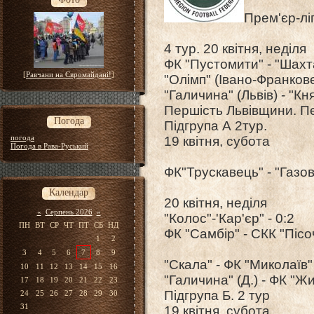
Прем'єр-лі
4 тур. 20 квітня, неділя
ФК "Пустомити" - "Шахт
[
Равчани на Євромайдані!
]
"Олімп" (Івано-Франкове)
"Галичина" (Львів) - "Кн
Першість Львівщини. Пе
Погода
Підгрупа А 2тур.
погода
19 квітня, субота
Погода в Рава-Руський
ФК"Трускавець" - "Газов
Календар
20 квітня, неділя
«
Серпень 2026
»
"Колос"-'Кар'єр" - 0:2
ПН
ВТ
СР
ЧТ
ПТ
СБ
НД
ФК "Самбір" - СКК "Пісоч
1
2
3
4
5
6
7
8
9
"Скала" - ФК "Миколаїв" 
10
11
12
13
14
15
16
"Галичина" (Д.) - ФК "Жи
17
18
19
20
21
22
23
Підгрупа Б. 2 тур
24
25
26
27
28
29
30
31
19 квітня, субота