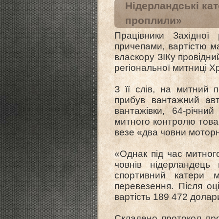
Нідерландські кат
проплили»
Працівники Західної
причепами, вартістю ма
власкору ЗІКу провідний
регіональної митниці Х
З її слів, на митний 
прибув вантажний авт
вантажівки, 64-річни
митного контролю товар
везе «два човни моторн
«Однак під час митног
човнів нідерландець
спортивний катери 
перевезення. Після оц
вартість 189 472 долар
Складено протокол пр