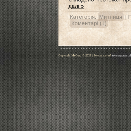
далі »
Категорія:
Митниця
| 
Коментарі (1)
Copyright MyCorp © 2026
|
Безкоштовний
конструктор са